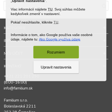
„
Upraviť nastavenia
“.
Viac informácií nájdete
TU
. Svoj súhlas môžete
kedykoľvek zmeniť v nastavení.
Pokiaľ nesúhlasíte, kliknite
TU
.
KATEGORIE
Informácie o tom, ako Google používa vaše osobné
údaje, nájdete tu:
Ako Google využíva údaje
INFORMÁCIE
Rozumiem
MÔJ ÚČET
KONTAKT
Upravit nastavenia
+421 221 201 290
(8:00-16:00)
info@familium.sk
Familium s.r.o.
Boleslavská 2211