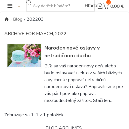
0
Hľadať
0,00 €
›
Blog
›
202203
ARCHIVE FOR MARCH, 2022
Narodeninové oslavy v
netradičnom duchu
Blíži sa váš narodeninový deň, alebo
bude oslavovať niekto z vašich blízkych
a vy chcete pripraviť netradičnú
narodeninovú oslavu? Pripravili sme pre
vás pár tipov, ako pripraviť
nezabudnuteľný zážitok. Stačí len...
Zobrazuje sa 1-1 z 1 položiek
BLOG ARCHIVES