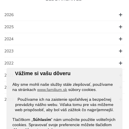
2026
2025
2024
2023
2022
Vážime si vašu dôveru
2021
Aby sme mohli naše služby stále zlepšovať, používame
2020
na stránkach
www.familium.sk
súbory cookies.
2019
Používame ich na zaistenie spoľahlivej a bezpečnej
prevádzky nášho webu. Vďaka tomu pre vás môžeme
web prispôsobiť, aby bol váš zážitok čo najpríjemnejší.
Tlačítkom „
Súhlasím
“ nám umožníte použitie voliteľných
BLOG SEARCH
cookies. Spravovať svoje preferencie môžete tlačidlom