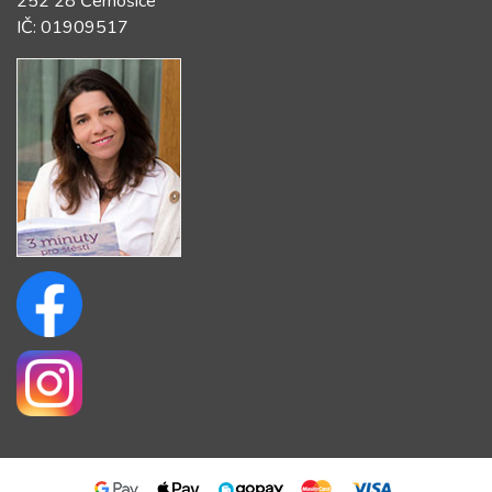
252 28 Černošice
IČ: 01909517