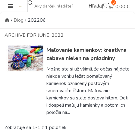
0
Hľadať
0,00 €
›
Blog
›
202206
ARCHIVE FOR JUNE, 2022
Maľovanie kamienkov: kreatívna
zábava nielen na prázdniny
Možno ste si už všimli, že občas nájdete
niekde vonku ležať pomaľovaný
kamienok označený poštovým
smerovacím číslom. Maľovanie
kamienkov sa stalo doslova hitom. Deti
i dospelí maľujú kamienky a potom ich
položia na...
Zobrazuje sa 1-1 z 1 položiek