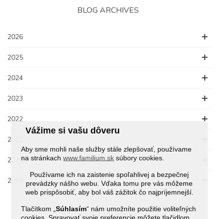
BLOG ARCHIVES
2026
2025
2024
2023
2022
Vážime si vašu dôveru
2021
Aby sme mohli naše služby stále zlepšovať, používame
na stránkach
www.familium.sk
súbory cookies.
2020
Používame ich na zaistenie spoľahlivej a bezpečnej
2019
prevádzky nášho webu. Vďaka tomu pre vás môžeme
web prispôsobiť, aby bol váš zážitok čo najpríjemnejší.
Tlačítkom „
Súhlasím
“ nám umožníte použitie voliteľných
BLOG SEARCH
cookies. Spravovať svoje preferencie môžete tlačidlom