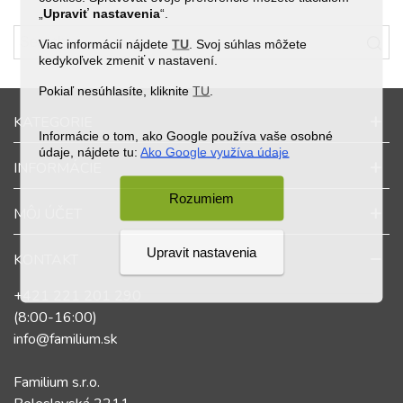
„
Upraviť nastavenia
“.
Viac informácií nájdete
TU
. Svoj súhlas môžete
kedykoľvek zmeniť v nastavení.
Pokiaľ nesúhlasíte, kliknite
TU
.
KATEGORIE
Informácie o tom, ako Google používa vaše osobné
údaje, nájdete tu:
Ako Google využíva údaje
INFORMÁCIE
Rozumiem
MÔJ ÚČET
Upravit nastavenia
KONTAKT
+421 221 201 290
(8:00-16:00)
info@familium.sk
Familium s.r.o.