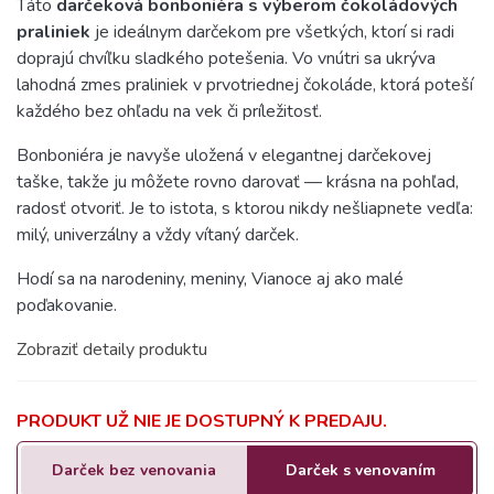
Táto
darčeková bonboniéra s výberom čokoládových
praliniek
je ideálnym darčekom pre všetkých, ktorí si radi
doprajú chvíľku sladkého potešenia. Vo vnútri sa ukrýva
lahodná zmes praliniek v prvotriednej čokoláde, ktorá poteší
každého bez ohľadu na vek či príležitosť.
Bonboniéra je navyše uložená v elegantnej darčekovej
taške, takže ju môžete rovno darovať — krásna na pohľad,
radosť otvoriť. Je to istota, s ktorou nikdy nešliapnete vedľa:
milý, univerzálny a vždy vítaný darček.
Hodí sa na narodeniny, meniny, Vianoce aj ako malé
poďakovanie.
Zobraziť detaily produktu
PRODUKT UŽ NIE JE DOSTUPNÝ K PREDAJU.
Darček bez venovania
Darček s venovaním