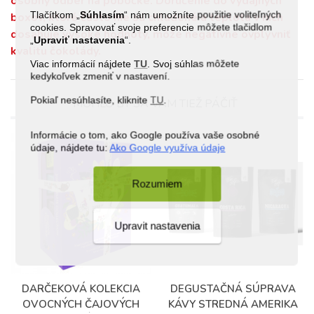
osobný odber na pobočke. Doručenie do výdajných
Tlačítkom „
Súhlasím
“ nám umožníte použitie voliteľných
boxov, ktoré často nie sú chladené a teplota v nich
cookies. Spravovať svoje preferencie môžete tlačidlom
dosahuje vysoké hodnoty, môže negatívne ovplyvniť
„
Upraviť nastavenia
“.
kvalitu čokolády.
Viac informácií nájdete
TU
. Svoj súhlas môžete
kedykoľvek zmeniť v nastavení.
Pokiaľ nesúhlasíte, kliknite
TU
.
MOHLO BY SA VÁM TIEŽ PÁČIŤ
Informácie o tom, ako Google používa vaše osobné
údaje, nájdete tu:
Ako Google využíva údaje
Rozumiem
Upravit nastavenia
DARČEKOVÁ KOLEKCIA
DEGUSTAČNÁ SÚPRAVA
OVOCNÝCH ČAJOVÝCH
KÁVY STREDNÁ AMERIKA