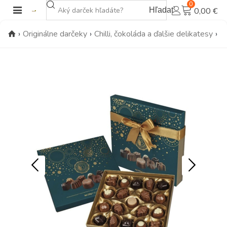
0
Hľadať
0,00 €
›
Originálne darčeky
›
Chilli, čokoláda a ďalšie delikatesy
›
L