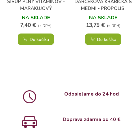
SIRUP PLNÝ VITAMÍNOV -
DARČEKOVÁ KRABIČKA S
MARAKUJOVÝ
MEDMI - PROPOLIS,
KAKAOVÉ BÔBY A
NA SKLADE
NA SKLADE
RAKYTNÍK
7,40 €
13,75 €
(s DPH)
(s DPH)
Do košíka
Do košíka
Odosielame do 24 hod
Doprava zdarma od 4
0 €