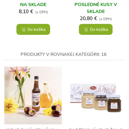
PYRAMÍDOK
3 X 100 G
NA SKLADE
POSLEDNÉ KUSY V
8,10 €
SKLADE
(s DPH)
20,80 €
(s DPH)
Do košíka
Do košíka
PRODUKTY V ROVNAKEJ KATEGÓRII: 16