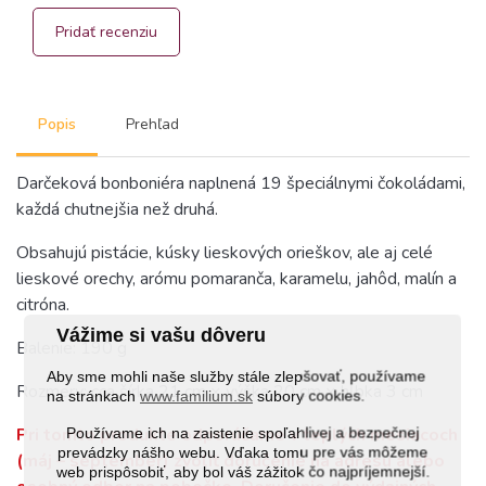
Pridať recenziu
Popis
Prehľad
Darčeková bonboniéra naplnená 19 špeciálnymi čokoládami,
každá chutnejšia než druhá.
Obsahujú pistácie, kúsky lieskových orieškov, ale aj celé
lieskové orechy, arómu pomaranča, karamelu, jahôd, malín a
citróna.
Vážime si vašu dôveru
Balenie: 190 g
Aby sme mohli naše služby stále zlepšovať, používame
Rozmery: cca šírka 21 cm × výška 20 cm × hĺbka 3 cm
na stránkach
www.familium.sk
súbory cookies.
Pri tomto produkte odporúčame v teplých mesiacoch
Používame ich na zaistenie spoľahlivej a bezpečnej
prevádzky nášho webu. Vďaka tomu pre vás môžeme
(máj – september) zvoliť doručenie na adresu alebo
web prispôsobiť, aby bol váš zážitok čo najpríjemnejší.