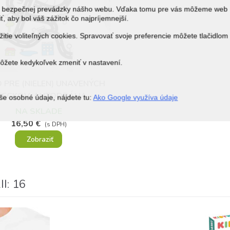
j a bezpečnej prevádzky nášho webu. Vďaka tomu pre vás môžeme web
ť, aby bol váš zážitok čo najpríjemnejší.
itie voliteľných cookies. Spravovať svoje preferencie môžete tlačidlom
môžete kedykoľvek zmeniť v nastavení.
 PRE (NIELEN) UNAVENÝCH
Obľúbené
TECKOV, AUTODRÁHA
še osobné údaje, nájdete tu:
Ako Google využíva údaje
NA SKLADE
16,50 €
(s DPH)
Zobraziť
I: 16