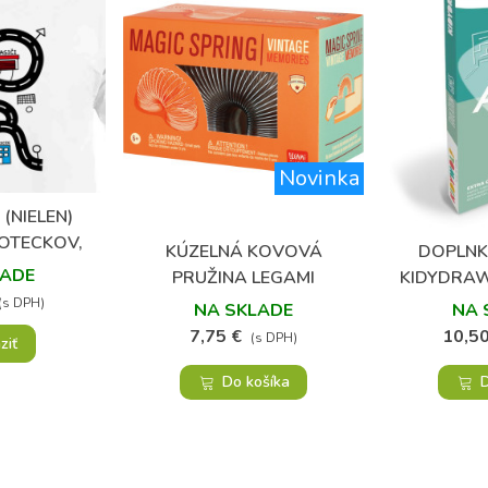
Novinka
(NIELEN)
bené
OTECKOV,
KÚZELNÁ KOVOVÁ
DOPLNK
Obľúbené
RÁHA
LADE
PRUŽINA LEGAMI
KIDYDRAW 
VZDE
(s DPH)
NA SKLADE
NA 
7,75 €
10,50
(s DPH)
ziť
Do košíka
D