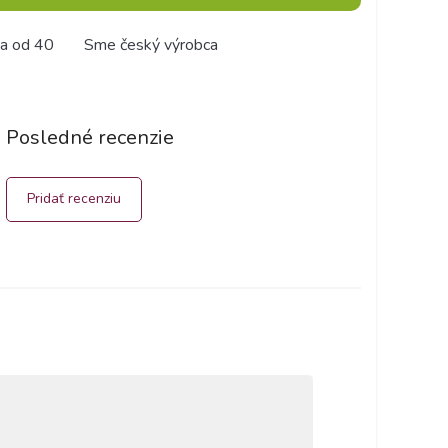
a od 40
Sme český výrobca
Posledné recenzie
Pridať recenziu