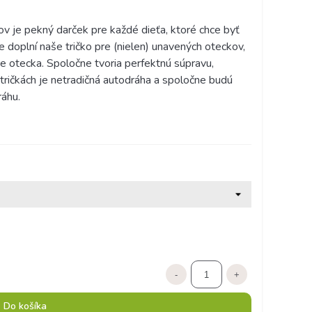
ov je pekný darček pre každé dieťa, ktoré chce byť
e doplní naše tričko pre (nielen) unavených oteckov,
re otecka. Spoločne tvoria perfektnú súpravu,
 tričkách je netradičná autodráha a spoločne budú
dráhu.
-
+
Do košíka