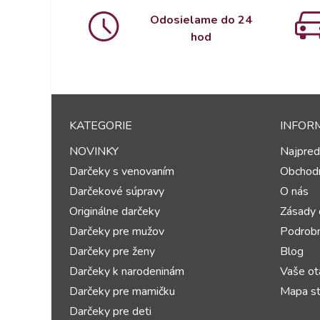
Odosielame do 24
hod
KATEGORIE
INFOR
NOVINKY
Najpred
Darčeky s venovaním
Obchod
Darčekové súpravy
O nás
Originálne darčeky
Zásady 
Darčeky pre mužov
Podrobn
Darčeky pre ženy
Blog
Darčeky k narodeninám
Vaše ot
Darčeky pre mamičku
Mapa st
Darčeky pre deti