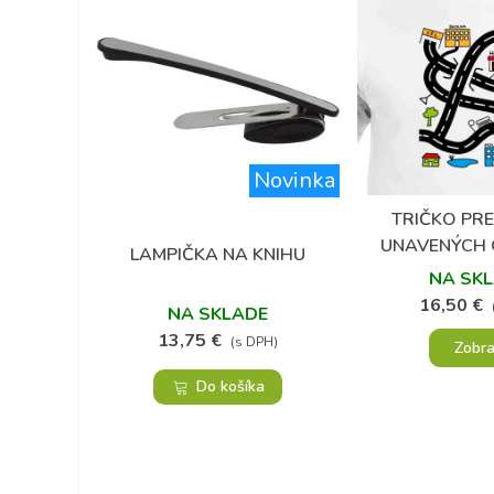
Novinka
TRIČKO PRE 
Obľú
UNAVENÝCH 
LAMPIČKA NA KNIHU
Obľúbené
AUTOD
NA SK
16,50 €
NA SKLADE
13,75 €
(s DPH)
Zobra
Do košíka