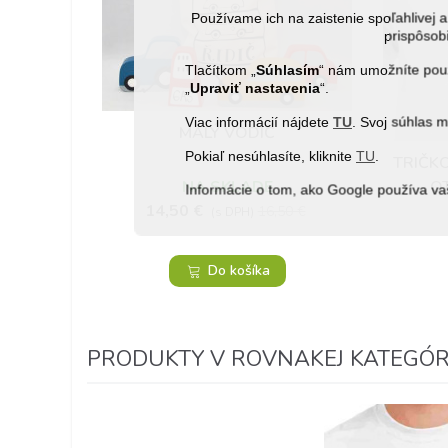
Používame ich na zaistenie spoľahlive
prispôsobi
Tlačítkom „
Súhlasím
“ nám umožníte použ
„
Upraviť nastavenia
“.
Viac informácií nájdete
TU
. Svoj súhlas 
MALÝ VODIČ
Obľúbené
Pokiaľ nesúhlasíte, kliknite
TU
.
TRIČKO
NA SKLADE
O
Informácie o tom, ako Google používa va
14,50 €
16,50 €
(s DPH)
Do košíka
PRODUKTY V ROVNAKEJ KATEGÓRI