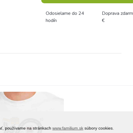
Odosielame do 24
Doprava zdarm
hodín
€
vať, používame na stránkach
www.familium.sk
súbory cookies.