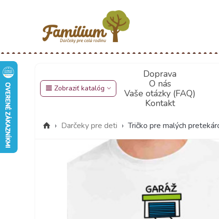
Doprava
O nás
Zobraziť katalóg
Vaše otázky (FAQ)
Kontakt
›
Darčeky pre deti
›
Tričko pre malých pretekár