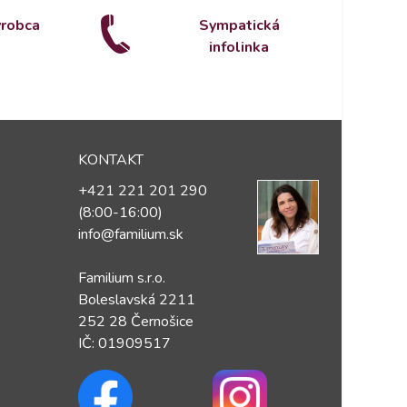
ýrobca
Sympatická
infolinka
KONTAKT
+421 221 201 290
(8:00-16:00)
info@familium.sk
Familium s.r.o.
Boleslavská 2211
252 28 Černošice
IČ: 01909517