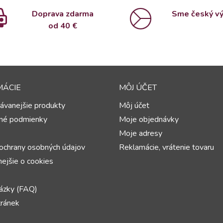
Doprava zdarma
Sme český v
od 4
0 €
MÁCIE
MÔJ ÚČET
ávanejšie produkty
Môj účet
né podmienky
Moje objednávky
Moje adresy
ochrany osobných údajov
Reklamácie, vrátenie tovaru
ejšie o cookies
ázky (FAQ)
ránek