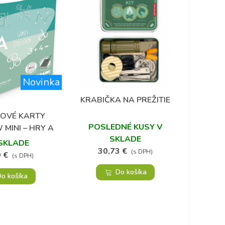
Novinka
KRABIČKA NA PREŽITIE
Obľúbené
OVÉ KARTY
MACR
Obľúbené
POSLEDNÉ KUSY V
MINI – HRY A
L
SKLADE
LÁVANIE
SKLADE
30,73 €
(s DPH)
 €
9
(s DPH)
Do košíka
o košíka