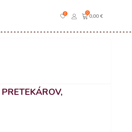
0
0
0,00 €
 PRETEKÁROV,