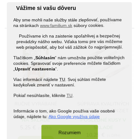
Vážime si vašu dôveru
Aby sme mohli naše služby stále zlepšovať, používame
PRODUKTY V ROVNAKEJ KATEGÓRII: 16
na stránkach
www.familium.sk
súbory cookies.
Používame ich na zaistenie spoľahlivej a bezpečnej
prevádzky nášho webu. Vďaka tomu pre vás môžeme
web prispôsobiť, aby bol váš zážitok čo najpríjemnejší.
Tlačítkom „
Súhlasím
“ nám umožníte použitie voliteľných
cookies. Spravovať svoje preferencie môžete tlačidlom
„
Upraviť nastavenia
“.
Viac informácií nájdete
TU
. Svoj súhlas môžete
kedykoľvek zmeniť v nastavení.
(1)
Pokiaľ nesúhlasíte, kliknite
TU
.
RUČNE VYRÁBANÉ
SÚPRAVA KVALITNÝCH
MYDLO V TVARE
NEREZOVÝCH PINZIET
Informácie o tom, ako Google používa vaše osobné
údaje, nájdete tu:
Ako Google využíva údaje
POLLITRA
NA SKLADE
POSLEDNÉ KUSY V
5,25 €
SKLADE
(s DPH)
Rozumiem
10,25 €
(s DPH)