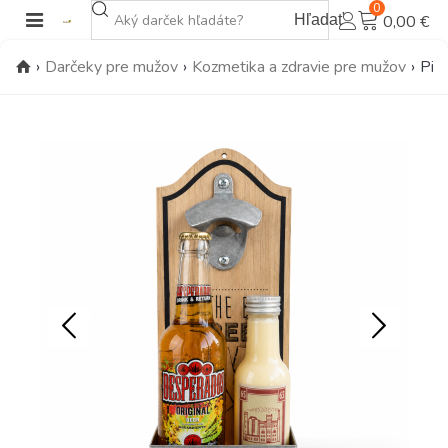
0
Hľadať
0,00 €
›
Darčeky pre mužov
›
Kozmetika a zdravie pre mužov
›
Piv