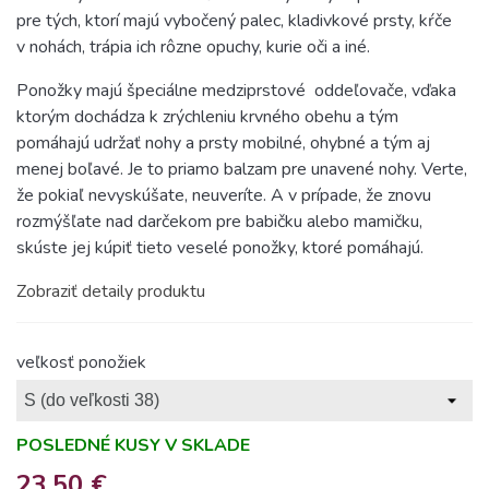
pre tých, ktorí majú
vybočený
palec,
kla
di
vkové
prsty, kŕče
v nohách, trápia ich rôzne opuchy, kurie oči a iné.
Ponožky majú špeciálne medziprstové
oddeľovače, vďaka
ktorým dochádza k zrýchleniu krvného obehu
a tým
pomáhajú udržať nohy a prsty mobilné, ohybné a tým aj
menej boľavé. Je to priamo balz
a
m pre unavené nohy. Verte,
že pokiaľ nevyskúšate, neuveríte. A v prípade, že znov
u
rozmýšľate nad darčekom pre babičku alebo mamičku,
skúste jej kúpiť tieto veselé ponožky, ktoré pomáhajú.
Zobraziť detaily produktu
veľkosť ponožiek
POSLEDNÉ KUSY V SKLADE
23,50 €