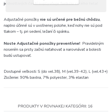
jednotlivých častí ovplyvňuje funkciu celého tela!
Adjustačné ponožky
nie sú určené pre bežnú chôdzu
,
naplno účinné sú v
uv
oľ
nenej
polohe, keď nohy nie sú pod
tlakom – tj. pri sedení, ležaní či spánku.
Noste Adjustačné ponožky preventívne!
Pravidelným
nosením sa prsty začnú
naťahovať
a narovnávať a bolesti
budú ustupovať.
Dostupné veľkosti: S (do vel.38), M (vel.39-42), L (vel.43+)
Zloženie: 90% bavlna, 7% polyester, 3% elastan
PRODUKTY V ROVNAKEJ KATEGÓRII: 16