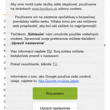
Aby sme mohli naše služby stále zlepšovať, používame
Popis
Prehľad
na stránkach
www.familium.sk
súbory cookies.
Používame ich na zaistenie spoľahlivej a bezpečnej
Adjustačné ponožky sú vyrobené z jemnej bavlny
prevádzky nášho webu. Vďaka tomu pre vás môžeme
web prispôsobiť, aby bol váš zážitok čo najpríjemnejší.
s prímesou plyesteru a elastanu. Majú voľnejší lem a
otvorenú prednú časť so štyrmi oddeľovačmi prstov
Tlačítkom „
Súhlasím
“ nám umožníte použitie voliteľných
vyrobenými z rovnakého materiálu ako celé ponožky.
Tieto
cookies. Spravovať svoje preferencie môžete tlačidlom
„
Upraviť nastavenia
“.
oddeľovače vyvíjajú jemný tlak na prsty na nohách, aby
vyrovnali prsty s chodidlom.
Oddeľovače sú vyrábané
Viac informácií nájdete
TU
. Svoj súhlas môžete
kedykoľvek zmeniť v nastavení.
ručne a ich výroba je prísne kontrolovaná, pretože na
dosiahnutie maximálneho efektu ponožiek je veľmi dôležité
Pokiaľ nesúhlasíte, kliknite
TU
.
dodržanie ich správnej dĺžky a šírky.
Informácie o tom, ako Google používa vaše osobné
Adjustačné ponožky
uvoľňujú
stres a napätie, pomáhajú
údaje, nájdete tu:
Ako Google využíva údaje
správne
zladiť
prsty, znižujú trenie a podráždenie, zmierňujú
bolesti nôh, zlepšujú krvný obeh, dodávajú nohám a prstom
Rozumiem
novú energiu. Znižujú tiež potrebu chirurgického zákroku.
Starajú sa o tú časť tela, ktorá býva často
zanedbávaná.
Správne postavenie nohy a jej
Upravit nastavenia