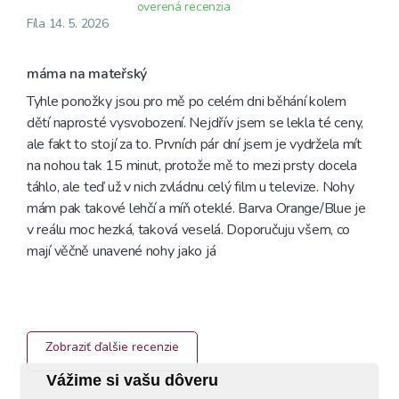
overená recenzia
Fíla 14. 5. 2026
máma na mateřský
Tyhle ponožky jsou pro mě po celém dni běhání kolem 
dětí naprosté vysvobození. Nejdřív jsem se lekla té ceny, 
ale fakt to stojí za to. Prvních pár dní jsem je vydržela mít 
na nohou tak 15 minut, protože mě to mezi prsty docela 
táhlo, ale teď už v nich zvládnu celý film u televize. Nohy 
mám pak takové lehčí a míň oteklé. Barva Orange/Blue je 
v reálu moc hezká, taková veselá. Doporučuju všem, co 
mají věčně unavené nohy jako já
Zobraziť ďalšie recenzie
Vážime si vašu dôveru