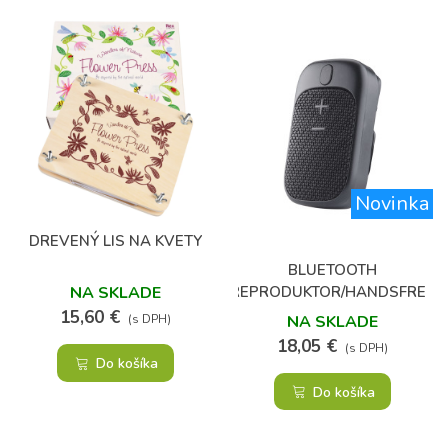
Novinka
DREVENÝ LIS NA KVETY
BLUETOOTH
REPRODUKTOR/HANDSFREE
NA SKLADE
S MAGNETOM ALEBO
15,60 €
NA SKLADE
(s DPH)
KLIPOM
18,05 €
(s DPH)
Do košíka
Do košíka